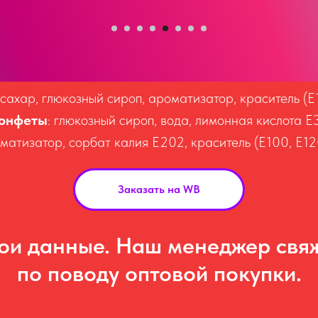
сахар, глюкозный сироп, ароматизатор, краситель (Е1
конфеты
: глюкозный сироп, вода, лимонная кислота Е
матизатор, сорбат калия Е202, краситель (Е100, Е12
Заказать на WB
вои данные. Наш менеджер свяж
по поводу оптовой покупки.