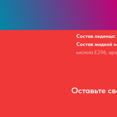
Состав леденца:
Состав жидкой 
кислота Е296, аро
Оставьте с