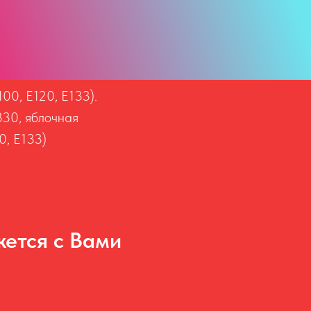
00, Е120, Е133).
330, яблочная
0, Е133)
ется с Вами