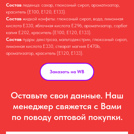
Состав
леденца: сахар, глюкозный сироп, ароматизатор,
краситель (Е100, Е120, Е133).
Состав
жидкой конфеты: глюкозный сироп, вода, лимонная
кислота Е330, яблочная кислота Е296, ароматизатор, сорбат
калия Е202, краситель (Е100, Е120, Е133).
Состав
пудры: декстроза, мальтодекстрин, глюкозный сироп,
лимонная кислота E330, стеарат магния E470b,
ароматизатор, краситель (E120, E133).
Заказать на WB
Оставьте свои данные. Наш
менеджер свяжется с Вами
по поводу оптовой покупки.